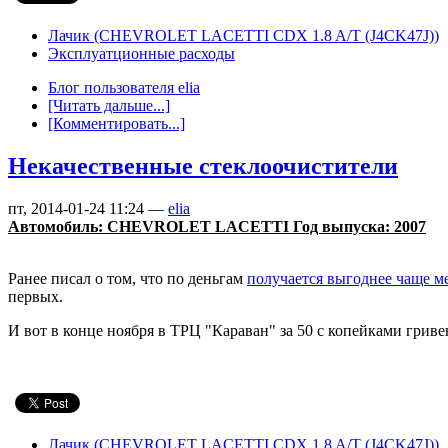
Лачик (CHEVROLET LACETTI CDX 1.8 A/T (J4CK47J))
Эксплуатционные расходы
Блог пользователя elia
[Читать дальше...]
[Комментировать...]
Некачественные стеклоочистители
пт, 2014-01-24 11:24 —
elia
Автомобиль: CHEVROLET LACETTI Год выпуска: 2007
Ранее писал о том, что по деньгам
получается выгоднее чаще м
первых.
И вот в конце ноября в ТРЦ "Караван" за 50 с копейками гриве
Лачик (CHEVROLET LACETTI CDX 1.8 A/T (J4CK47J))