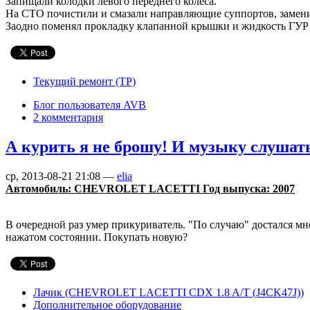
Запищали колодки левого переднего колеса.
На СТО почистили и смазали направляющие суппортов, замени
Заодно поменял прокладку клапанной крышки и жидкость ГУР (
Текущий ремонт (ТР)
Блог пользователя AVB
2 комментария
А курить я не брошу! И музыку слушат
ср, 2013-08-21 21:08 —
elia
Автомобиль: CHEVROLET LACETTI Год выпуска: 2007
В очередной раз умер прикуриватель. "По случаю" достался мне
нажатом состоянии. Покупать новую?
Лачик (CHEVROLET LACETTI CDX 1.8 A/T (J4CK47J))
Дополнительное оборудование