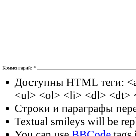
Комментарий:
*
Доступны HTML теги: <a
<ul> <ol> <li> <dl> <dt>
Строки и параграфы пере
Textual smileys will be rep
You can use
BBCode
tags i