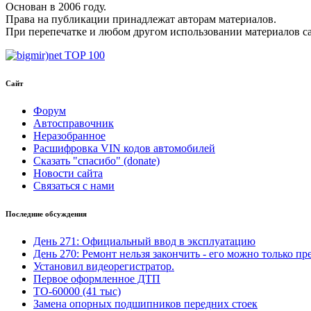
Основан в 2006 году.
Права на публикации принадлежат авторам материалов.
При перепечатке и любом другом использовании материалов с
Сайт
Форум
Автосправочник
Неразобранное
Расшифровка VIN кодов автомобилей
Сказать "спасибо" (donate)
Новости сайта
Связаться с нами
Последние обсуждения
День 271: Официальный ввод в эксплуатацию
День 270: Ремонт нельзя закончить - его можно только пр
Установил видеорегистратор.
Первое оформленное ДТП
ТО-60000 (41 тыс)
Замена опорных подшипников передних стоек