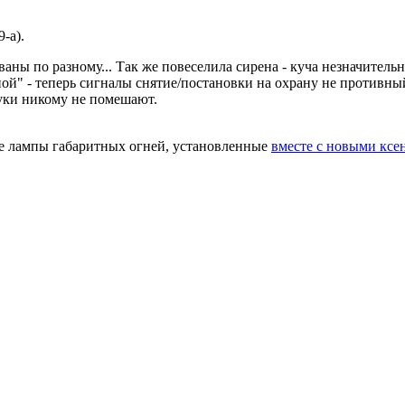
-а).
аны по разному... Так же повеселила сирена - куча незначител
ой" - теперь сигналы снятие/постановки на охрану не противны
вуки никому не помешают.
е лампы габаритных огней, установленные
вместе с новыми кс